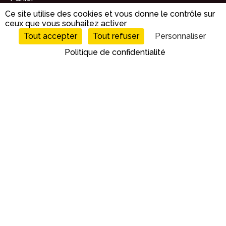
Conditions générales de vente
Ce site utilise des cookies et vous donne le contrôle sur
ceux que vous souhaitez activer
Tout accepter
Tout refuser
Personnaliser
Politique de confidentialité
Tél
:
02 47 97 32 97
Horaires :
Du lundi au samedi – de 8h à 12h & de 14h
à 18h sur rendez-vous
Mail :
Contactez-nous
ici